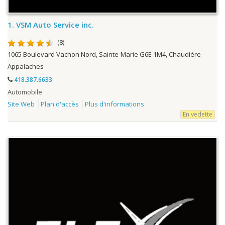
1.
VSM Auto Service inc.
(8)
1065 Boulevard Vachon Nord, Sainte-Marie G6E 1M4, Chaudière-
Appalaches
418.387.6633
Automobile
Site Web
Plan d'accès
Plus d'informations
En vedette